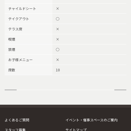
チャイルドシート
×
テイクアウト
○
テラス席
×
喫煙
×
禁煙
○
お子様メニュー
×
席数
10
よくあるご質問
イベント・催事スペースのご案内
スタッフ募集
サイトマップ